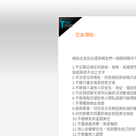
- 交友須知 -
網站交友旨在提供網友們一個視訊聊天
1.不公開出現任何誹謗、侮辱、具威
俗或其他不法之文字
2.不涉及任何情色、同音相近影射暗示
3.不進行援交或其他性交易
4.不將個人或他人的全名、地址、電
5.不在視訊聊天室中討論非法活動或話
6.不使用程式侵犯他人隱私或進行破壞
7.不單獨與網友見面
8.提高警覺，切勿百分百相信網友說的
9.切勿抱著交到要好網友就是男女朋友
10.不跟網友有金錢來往
11.不要過度消費，勞身傷財
12.用心去健康交往，找到適合自己的
13.不欺騙他人感情